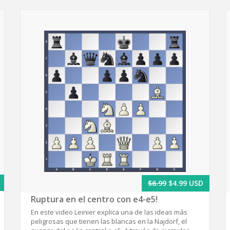
$6.99
$4.99 USD
Ruptura en el centro con e4-e5!
En este video Leinier explica una de las ideas más
peligrosas que tienen las blancas en la Najdorf, el